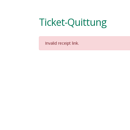
Ticket-Quittung
Invalid receipt link.