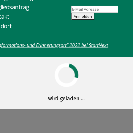
liedsantrag
takt
ndort
nformations- und Erinnerungsort“ 2022 bei StartNext