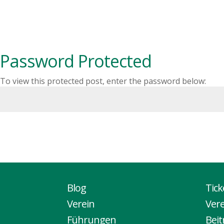
B
Password Protected
To view this protected post, enter the password below:
Blog
Tic
Verein
Ver
Führungen
Bei