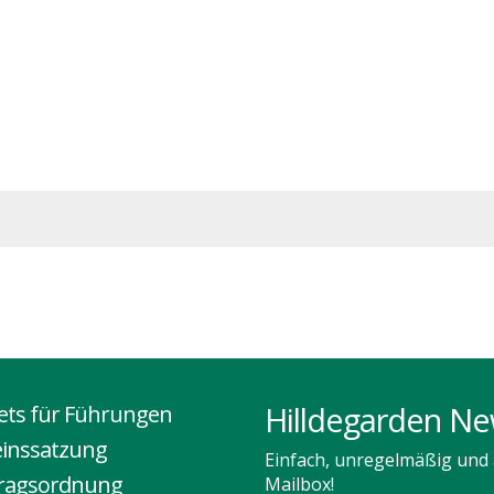
LOG
VEREIN
FÜHRUNGEN
ERINNERUNGSOR
Hilldegarden Ne
kets für Führungen
einssatzung
Einfach, unregelmäßig und a
tragsordnung
Mailbox!