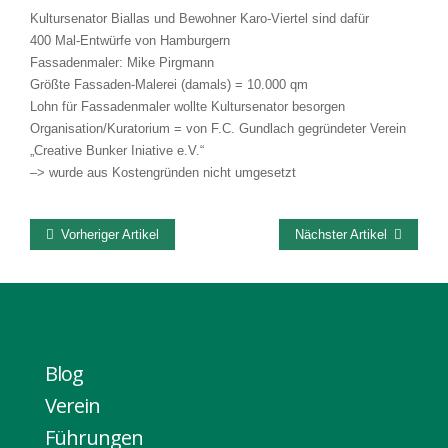
Kultursenator Biallas und Bewohner Karo-Viertel sind dafür
400 Mal-Entwürfe von Hamburgern
Fassadenmaler: Mike Pirgmann
Größte Fassaden-Malerei (damals) = 10.000 qm
Lohn für Fassadenmaler wollte Kultursenator besorgen
Organisation/Kuratorium = von F.C. Gundlach gegründeter Verein
„Creative Bunker Iniative e.V.“
–> wurde aus Kostengründen nicht umgesetzt
Vorheriger Artikel
Nächster Artikel
Blog
Verein
Führungen