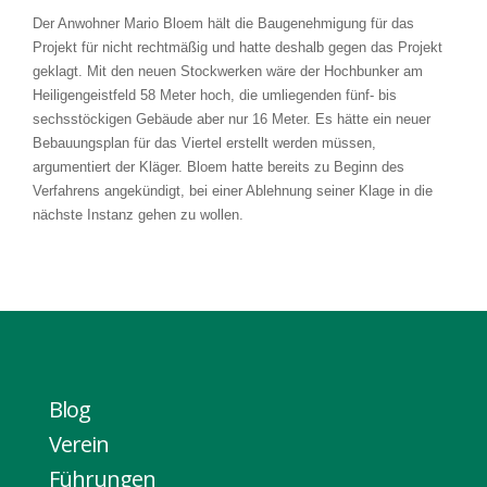
Der Anwohner Mario Bloem hält die Baugenehmigung für das
Projekt für nicht rechtmäßig und hatte deshalb gegen das Projekt
geklagt. Mit den neuen Stockwerken wäre der Hochbunker am
Heiligengeistfeld 58 Meter hoch, die umliegenden fünf- bis
sechsstöckigen Gebäude aber nur 16 Meter. Es hätte ein neuer
Bebauungsplan für das Viertel erstellt werden müssen,
argumentiert der Kläger. Bloem hatte bereits zu Beginn des
Verfahrens angekündigt, bei einer Ablehnung seiner Klage in die
nächste Instanz gehen zu wollen.
Blog
Verein
Führungen