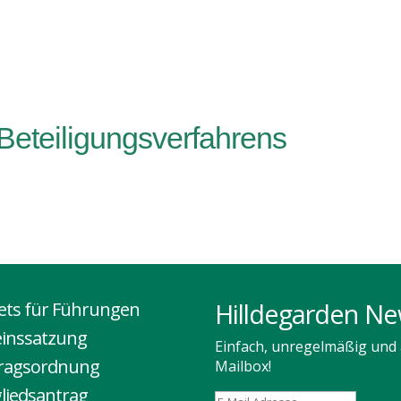
LOG
VEREIN
FÜHRUNGEN
ERINNERUNGSOR
 Beteiligungsverfahrens
Hilldegarden Ne
kets für Führungen
einssatzung
Einfach, unregelmäßig und a
tragsordnung
Mailbox!
liedsantrag