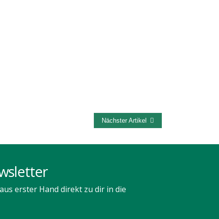
T
AUSSEN
GALERIE
KALENDER
Nächster Artikel
wsletter
us erster Hand direkt zu dir in die