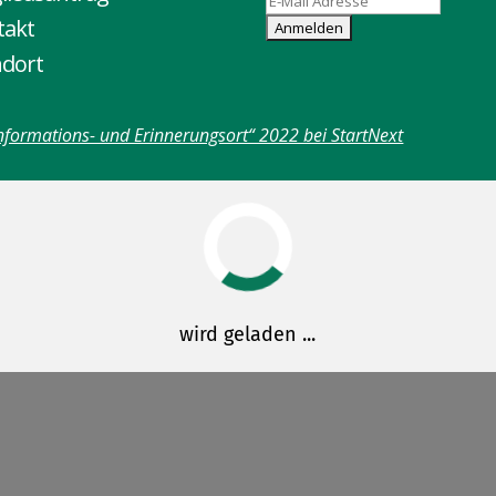
takt
ndort
nformations- und Erinnerungsort“ 2022 bei StartNext