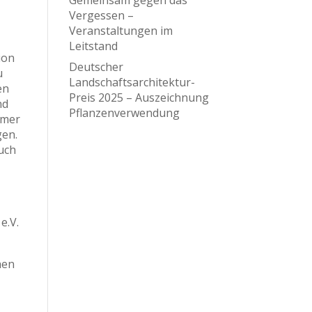
Vergessen –
Veranstaltungen im
Leitstand
ion
Deutscher
u
Landschaftsarchitektur-
en
Preis 2025 – Auszeichnung
nd
Pflanzenverwendung
mmer
gen.
auch
e.V.
hen