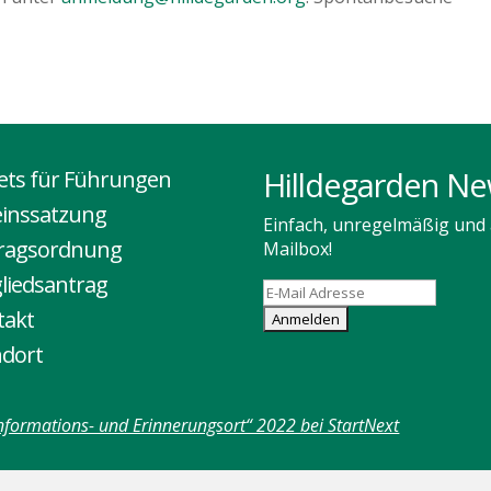
Hilldegarden Ne
kets für Führungen
einssatzung
Einfach, unregelmäßig und a
tragsordnung
Mailbox!
liedsantrag
takt
ndort
nformations- und Erinnerungsort“ 2022 bei StartNext